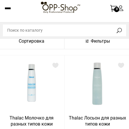
По названию (A-Z)
0
По названию (Z-A)
По цене (по возрастанию)
Сортировка
Фильтры
По цене (по убыванию)
По популярности (по возрастанию)
По популярности (по убыванию)
Показать:
Показать
30
60
Сбросить
120
Thalac Молочко для
Thalac Лосьон для разных
разных типов кожи
типов кожи