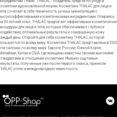
гредиентам Thalac. THALAC - создатель средств по уходу и
косметики вдохновленной морем. Косметика THALAC для лица и
тела сочетает в себе техничность ручных манипуляций с
высокоэффективными косметическими ингредиентами. Опираясь
на 30-летний опыт, THALAC предлагает эффективные косметически
процедуры для лица и тела, которые обеспечивают глубокое
воздействие, оптимальные результаты и совершенную кожу
каждый день. Откройте для себя косметику THALAC, которой
ользуются по всему миру. Косметика THALAC представлена в 2500
спа-салонах по всему миру: Европе, России, Южной Корее,
Малайзии, Китае и США, где женщины известны своими высокими
стандартами в отношении косметики. Именно ощутимые
результаты, полученные уже после первого сеанса, принесли
THALAC успех и международную известность.