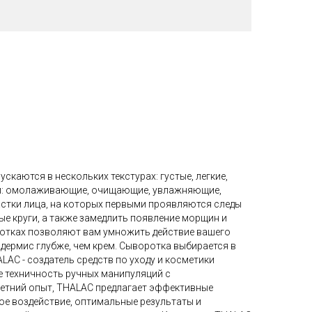
скаются в нескольких текстурах: густые, легкие,
ти: омолаживающие, очищающие, увлажняющие,
частки лица, на которых первыми проявляются следы
ые круги, а также замедлить появление морщин и
ротках позволяют вам умножить действие вашего
идермис глубже, чем крем. Сыворотка выбирается в
LAC - создатель средств по уходу и косметики
е техничность ручных манипуляций с
етний опыт, THALAC предлагает эффективные
ое воздействие, оптимальные результаты и