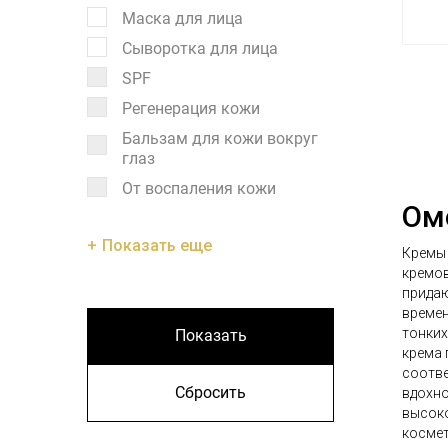
Маска для лица
Сыворотка для лица
SPF
Регенерация кожи
Бальзам для кожи вокруг
глаз
От воспаления кожи
Ом
Показать еще
Кремы 
кремов
придаю
времен
тонких
Показать
крема 
соотве
Сбросить
вдохно
высоко
космет