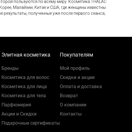
оторой пользуются по всему миру. Косметика THALAC
 Корее, Малайзии, Китае и США, где женщины известны
 результаты, полученные уже после первого сеанса,
Элитная косметика
Покупателям
Бренды
Мой профиль
Косметика для волос
Скидки и акции
Косметика для лица
Оплата и доставка
Косметика для тела
Возврат
Парфюмерия
О компании
Акции и Скидки
Контакты
Подарочные сертификаты