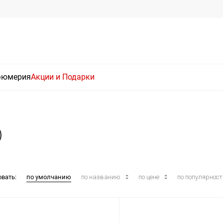
фюмерия
Акции и Подарки
)
овать:
по умолчанию
по названию
по цене
по популярнос