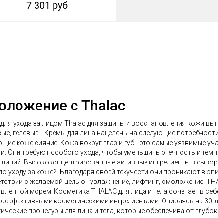
7 301 руб
оложение с Thalac
для ухода за лицом Thalac для защиты и восстановления кожи выпу
ые, гелевые… Кремы для лица нацелены на следующие потребнос
щие коже сияние. Кожа вокруг глаз и губ - это самые уязвимые у
и. Они требуют особого ухода, чтобы уменьшить отечность и темн
 линий. Высококонцентрированные активные ингредиенты в сыво
по уходу за кожей. Благодаря своей текучести они проникают в эп
тствии с желаемой целью - увлажнение, лифтинг, омоложение. THA
вленной морем. Косметика THALAC для лица и тела сочетает в себ
эффективными косметическими ингредиентами. Опираясь на 30-л
ические процедуры для лица и тела, которые обеспечивают глубок