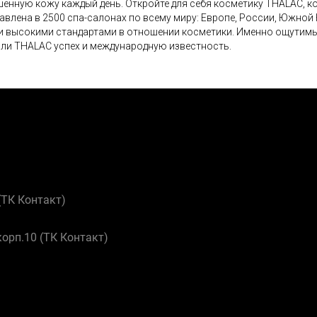
енную кожу каждый день. Откройте для себя косметику THALAC, к
авлена в 2500 спа-салонах по всему миру: Европе, России, Южной
 высокими стандартами в отношении косметики. Именно ощутимые
ли THALAC успех и международную известность.
 (ТК Контакт)
корп.10 (ТК Контакт)