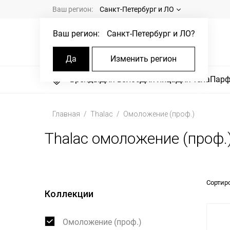
Ваш регион:
Санкт-Петербург и ЛО
Ваш регион:
Санкт-Петербург и ЛО
?
Да
Изменить регион
Бренды
Для волос
Для лица
Для тела
Пар
Главная
Thalac
Омоложение (проф.)
Thalac омоложение (проф.
Сортир
Коллекции
Омоложение (проф.)