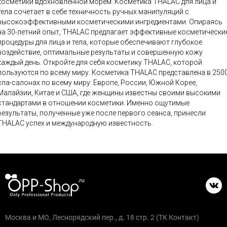
косметики вдохновленной морем. Косметика THALAC для лица и
тела сочетает в себе техничность ручных манипуляций с
высокоэффективными косметическими ингредиентами. Опираясь
на 30-летний опыт, THALAC предлагает эффективные косметически
процедуры для лица и тела, которые обеспечивают глубокое
воздействие, оптимальные результаты и совершенную кожу
каждый день. Откройте для себя косметику THALAC, которой
ользуются по всему миру. Косметика THALAC представлена в 2500
спа-салонах по всему миру: Европе, России, Южной Корее,
Малайзии, Китае и США, где женщины известны своими высокими
стандартами в отношении косметики. Именно ощутимые
результаты, полученные уже после первого сеанса, принесли
THALAC успех и международную известность.
Москва и МО, Леснорядский пер., д. 18 стр. 2 (ТК Контакт)