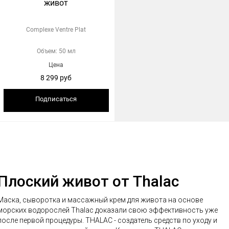
живот
Complexe Ventre Plat
Объем: 50 мл
Цена
8 299 руб
Подписаться
Плоский живот от Thalac
Маска, сыворотка и массажный крем для живота на основе
морских водорослей Thalac доказали свою эффективность уже
осле первой процедуры. THALAC - создатель средств по уходу и