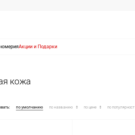
фюмерия
Акции и Подарки
ая кожа
овать:
по умолчанию
по названию
по цене
по популярнос