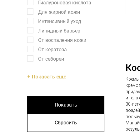
Гиалуроновая кислота
Для жирной кожи
Интенсивный уход
Липидный барьер
От воспаления кожи
От кератоза
От себореи
Ко
Показать еще
Кремы 
кремов
придаю
и тела
30-лет
Показать
воздей
пользу
Сбросить
Малайз
резуль