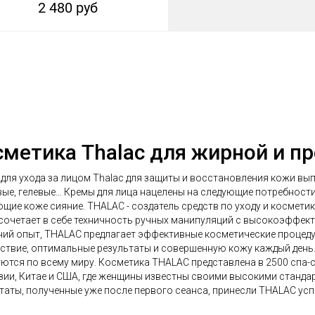
2 480 руб
сметика Thalac для жирной и п
для ухода за лицом Thalac для защиты и восстановления кожи выпу
ые, гелевые… Кремы для лица нацелены на следующие потребнос
щие коже сияние. THALAC - создатель средств по уходу и космет
 сочетает в себе техничность ручных манипуляций с высокоэффек
ний опыт, THALAC предлагает эффективные косметические процеду
ствие, оптимальные результаты и совершенную кожу каждый день.
ются по всему миру. Косметика THALAC представлена в 2500 спа-с
ии, Китае и США, где женщины известны своими высокими станда
таты, полученные уже после первого сеанса, принесли THALAC ус