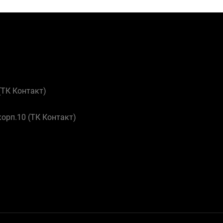
 (ТК Контакт)
корп.10 (ТК Контакт)