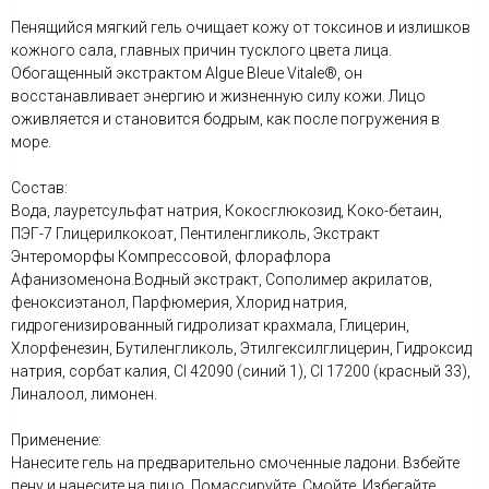
Пенящийся мягкий гель очищает кожу от токсинов и излишков
кожного сала, главных причин тусклого цвета лица.
Обогащенный экстрактом Algue Bleue Vitale®, он
восстанавливает энергию и жизненную силу кожи. Лицо
оживляется и становится бодрым, как после погружения в
море.
Состав:
Вода, лауретсульфат натрия, Кокосглюкозид, Коко-бетаин,
ПЭГ-7 Глицерилкокоат, Пентиленгликоль, Экстракт
Энтероморфы Компрессовой, флорафлора
Афанизоменона.Водный экстракт, Сополимер акрилатов,
феноксиэтанол, Парфюмерия, Хлорид натрия,
гидрогенизированный гидролизат крахмала, Глицерин,
Хлорфенезин, Бутиленгликоль, Этилгексилглицерин, Гидроксид
натрия, сорбат калия, CI 42090 (синий 1), CI 17200 (красный 33),
Линалоол, лимонен.
Применение:
Нанесите гель на предварительно смоченные ладони. Взбейте
пену и нанесите на лицо. Помассируйте. Смойте. Избегайте