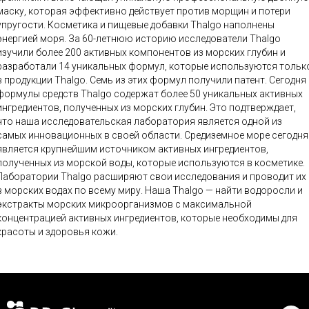
маску, которая эффективно действует против морщин и потери
угости. Косметика и пищевые добавки Thalgo наполнены
энергией моря. За 60-летнюю историю исследователи Thalgo
изучили более 200 активных компонентов из морских глубин и
разработали 14 уникальных формул, которые используются тольк
в продукции Thalgo. Семь из этих формул получили патент. Сегодня
формулы средств Thalgo содержат более 50 уникальных активных
ингредиентов, полученных из морских глубин. Это подтверждает,
что наша исследовательская лаборатория является одной из
самых инновационных в своей области. Средиземное море сегодня
является крупнейшим источником активных ингредиентов,
полученных из морской воды, которые используются в косметике.
Лаборатории Thalgo расширяют свои исследования и проводит их
в морских водах по всему миру. Наша Thalgo — найти водоросли и
экстракты морских микроорганизмов с максимальной
концентрацией активных ингредиентов, которые необходимы для
красоты и здоровья кожи.