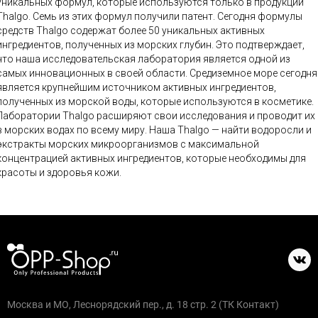
уникальных формул, которые используются только в продукции
Thalgo. Семь из этих формул получили патент. Сегодня формулы
средств Thalgo содержат более 50 уникальных активных
ингредиентов, полученных из морских глубин. Это подтверждает,
что наша исследовательская лаборатория является одной из
самых инновационных в своей области. Средиземное море сегодня
является крупнейшим источником активных ингредиентов,
полученных из морской воды, которые используются в косметике.
Лаборатории Thalgo расширяют свои исследования и проводит их
в морских водах по всему миру. Наша Thalgo — найти водоросли и
экстракты морских микроорганизмов с максимальной
концентрацией активных ингредиентов, которые необходимы для
красоты и здоровья кожи.
Москва и МО, Леснорядский пер., д. 18 стр. 2 (ТК Контакт)