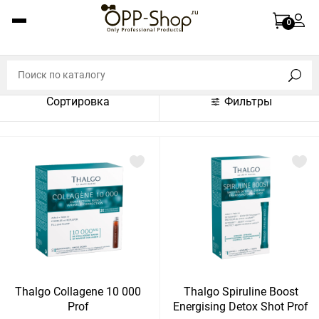
По названию (A-Z)
0
По названию (Z-A)
По цене (по возрастанию)
Сортировка
Фильтры
По цене (по убыванию)
По популярности (по возрастанию)
По популярности (по убыванию)
Показать:
Показать
30
60
Сбросить
120
Thalgo Collagene 10 000
Thalgo Spiruline Boost
Prof
Energising Detox Shot Prof