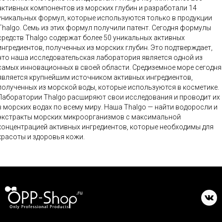
активных компонентов из морских глубин и разработали 14
уникальных формул, которые используются только в продукции
Thalgo. Семь из этих формул получили патент. Сегодня формулы
средств Thalgo содержат более 50 уникальных активных
ингредиентов, полученных из морских глубин. Это подтверждает,
что наша исследовательская лаборатория является одной из
самых инновационных в своей области. Средиземное море сегодня
является крупнейшим источником активных ингредиентов,
полученных из морской воды, которые используются в косметике.
Лаборатории Thalgo расширяют свои исследования и проводит их
в морских водах по всему миру. Наша Thalgo — найти водоросли и
экстракты морских микроорганизмов с максимальной
концентрацией активных ингредиентов, которые необходимы для
красоты и здоровья кожи.