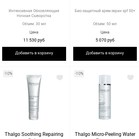
Интенсивная Обновляющая
Био-защитный крем-экран spf 50+
Ночная Сыворотка
Объем: 30 мл
Объем: 50 мл
Цена
Цена
11 530 руб
5 070 руб
Добавить в корзину
Добавить в корзину
-10%
-10%
Thalgo Soothing Repairing
Thalgo Micro-Peeling Water