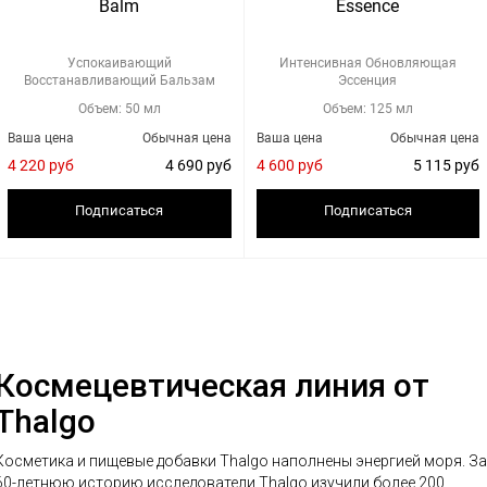
Balm
Essence
Успокаивающий
Интенсивная Обновляющая
Восстанавливающий Бальзам
Эссенция
Объем: 50 мл
Объем: 125 мл
Ваша цена
Обычная цена
Ваша цена
Обычная цена
4 220 руб
4 690 руб
4 600 руб
5 115 руб
Подписаться
Подписаться
Космецевтическая линия от
Thalgo
Косметика и пищевые добавки Thalgo наполнены энергией моря. За
60-летнюю историю исследователи Thalgo изучили более 200