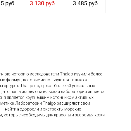
35 руб
3 130 руб
3 485 руб
етнюю историю исследователи Thalgo изучили более
ных формул, которые используются только в
лы средств Thalgo содержат более 50 уникальных
т, что наша исследовательская лаборатория является
одня является крупнейшим источником активных
сметике. Лаборатории Thalgo расширяют свои
o — найти водоросли и экстракты морских
, которые необходимы для красоты и здоровья кожи.