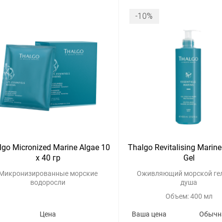
-10%
lgo Micronized Marine Algae 10
Thalgo Revitalising Marin
x 40 гр
Gel
Микронизированные морские
Оживляющий морской гел
водоросли
душа
Объем: 400 мл
Цена
Ваша цена
Обычн