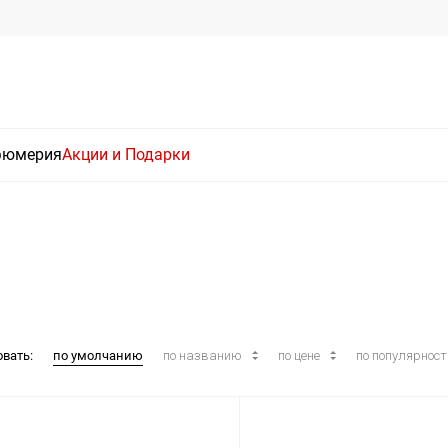
фюмерия
Акции и Подарки
овать:
по умолчанию
по названию
по цене
по популярнос