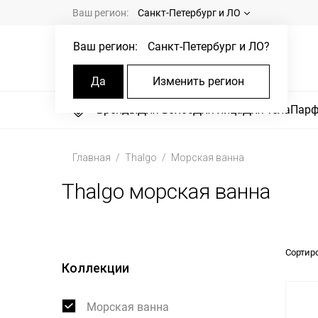
Ваш регион:
Санкт-Петербург и ЛО
Ваш регион:
Санкт-Петербург и ЛО
?
Да
Изменить регион
Бренды
Для волос
Для лица
Для тела
Пар
Главная
Thalgo
Морская ванна
Thalgo морская ванна
Сортир
Коллекции
Морская ванна