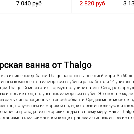
7 040 руб
2 820 руб
3 1
рская ванна от Thalgo
ика и пищевые добавки Thalgo наполнены энергией моря. За 60-л
тивных компонентов из морских глубин и разработали 14 уникаль
ции Thalgo. Семь из этих формул получили патент. Сегодня форму
ых ингредиентов, полученных из морских глубин. Это подтверждае
из самых инновационных в своей области. Средиземное море сег
иентов, полученных из морской воды, которые используются в ко
ования и проводит их в морских водах по всему миру. Наша Thalg
рганизмов с максимальной концентрацией активных ингредиентов