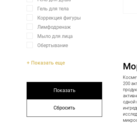
Гель для тела
Коррекция фигуры
Лимфодренаж
Мыло для лица
Обертывание
Показать еще
Мо
Космет
200 ак
продук
Показать
активн
одной 
Сбросить
ингред
исслед
микроо