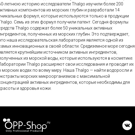
60-летнюю историю исследователи Thalgo изучили более 200
активных компонентов из морских глубин и разработали 14
уникальных формул, которые используются только в продукции
Thalgo. Семь из этих формул получили патент. Сегодня формулы
средств Thalgo содержат более 50 уникальных активных
ингредиентов, полученных из морских глубин. Это подтверждает,
что наша исследовательская лаборатория является одной из
самых инновационных в своей области. Средиземное море сегодня
является крупнейшим источником активных ингредиентов,
полученных из морской воды, которые используются в косметике.
Лаборатории Thalgo расширяют свои исследования и проводит их
в морских водах по всему миру. Наша Thalgo — найти водоросли и
экстракты морских микроорганизмов с максимальной
концентрацией активных ингредиентов, которые необходимы для
красоты и здоровья кожи.