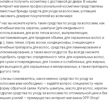
онлайн и получить косметику с доставкой до двери. В нашем
интернет-магазине профессиональной косметики представлены
известные бренды средств для ухода за волосами, успевшие
завоевать доверие покупателей во всем мире.
У нас вы можете купить такие средства по уходу за волосами, как
лечебные масла, кератин, шампуни (для ежедневного
использования, для всех типов волос, выпрямляющие,
разглаживающие, для придания объема, для окрашенных волос и
др.), лаки, пенки, спреи, воски, кондиционеры, очищающие и
лечебные препараты для волос, средства для ламинирования и
эллюминирования, а также многое другое. Вы всегда сможете
подобрать средство определенного типа: для нормальных волос,
для сухих и поврежденных, для тонких и ослабленных, для жирных,
для вьющихся, для окрашенных и мелированных, а также препарат
другого типа.
Если вы сомневаетесь, какое именно средство по уходу за
волосами вам необходимо — задайте вопрос специалисту через
форму обратной связи. Купить шампунь, масло для волос, кератин
и другие средства по уходу за волосами по оптимальной цене и без
лишних усилий — преимущество интернет-магазина OPP-Shop!