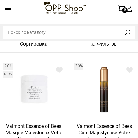
По названию (A-Z)
0
По названию (Z-A)
По цене (по возрастанию)
Сортировка
Фильтры
По цене (по убыванию)
По популярности (по возрастанию)
-20%
-20%
По популярности (по убыванию)
NEW
Показать:
Показать
30
60
Сбросить
120
Valmont Essence of Bees
Valmont Essence of Bees
Masque Majestueux Votre
Cure Majestyeuse Votre