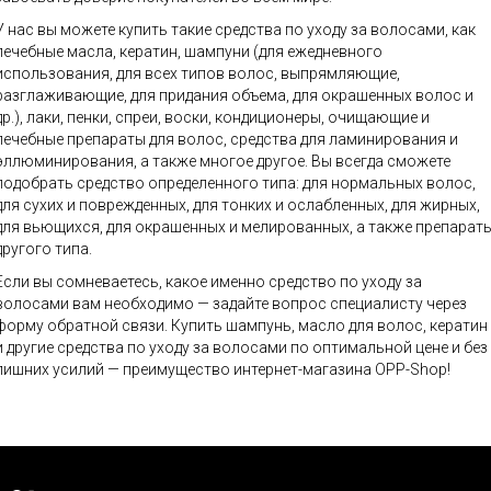
У нас вы можете купить такие средства по уходу за волосами, как
лечебные масла, кератин, шампуни (для ежедневного
использования, для всех типов волос, выпрямляющие,
разглаживающие, для придания объема, для окрашенных волос и
др.), лаки, пенки, спреи, воски, кондиционеры, очищающие и
лечебные препараты для волос, средства для ламинирования и
эллюминирования, а также многое другое. Вы всегда сможете
подобрать средство определенного типа: для нормальных волос,
для сухих и поврежденных, для тонких и ослабленных, для жирных,
для вьющихся, для окрашенных и мелированных, а также препарат
другого типа.
Если вы сомневаетесь, какое именно средство по уходу за
волосами вам необходимо — задайте вопрос специалисту через
форму обратной связи. Купить шампунь, масло для волос, кератин
и другие средства по уходу за волосами по оптимальной цене и без
лишних усилий — преимущество интернет-магазина OPP-Shop!