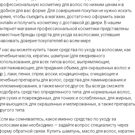
профессиональную косметику для волос по низким ценам и в
удобное для вас форме. Для совершения покупки не нужно искать
время, чтобы съездить в магазин, достаточно оформить заказ
онлайн и получить косметику с доставкой до двери. В нашем
интернет-магазине профессиональной косметики представлены
известные бренды средств для ухода за волосами, успевшие
завоевать доверие покупателей во всем мире.
У нас вы можете купить такие средства по уходу за волосами, как
лечебные масла, кератин, шампуни (для ежедневного
использования, для всех типов волос, выпрямляющие,
разглаживающие, для придания объема, для окрашенных волос и
др.), лаки, пенки, спреи, воски, кондиционеры, очищающие и
лечебные препараты для волос, средства для ламинирования и
эллюминирования, а также многое другое. Вы всегда сможете
подобрать средство определенного типа: для нормальных волос,
для сухих и поврежденных, для тонких и ослабленных, для жирных,
для вьющихся, для окрашенных и мелированных, а также препарат
другого типа.
Если вы сомневаетесь, какое именно средство по уходу за
волосами вам необходимо — задайте вопрос специалисту через
форму обратной связи. Купить шампунь, масло для волос, кератин