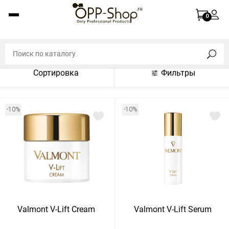
По названию (A-Z)
0
По названию (Z-A)
По цене (по возрастанию)
Сортировка
Фильтры
По цене (по убыванию)
По популярности (по возрастанию)
-10%
-10%
По популярности (по убыванию)
Показать:
Показать
30
60
Сбросить
120
Valmont V-Lift Cream
Valmont V-Lift Serum