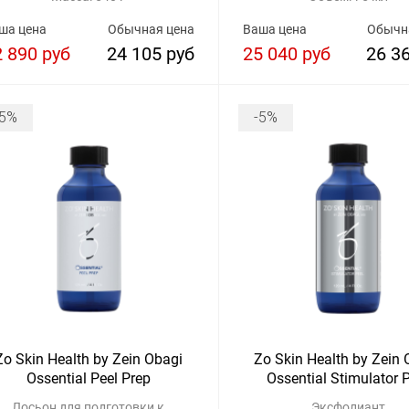
ша цена
Обычная цена
Ваша цена
Обычн
2 890 руб
24 105 руб
25 040 руб
26 3
-5%
-5%
Zo Skin Health by Zein Obagi
Zo Skin Health by Zein 
Ossential Peel Prep
Ossential Stimulator 
Лосьон для подготовки к
Эксфолиант