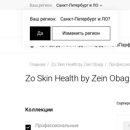
Ваш регион:
Санкт-Петербург и ЛО
Ваш регион:
Санкт-Петербург и ЛО
?
Да
Изменить регион
Бренды
Для волос
Для лица
Для тела
Пар
Главная
Zo Skin Health by Zein Obagi
Профессио
Zo Skin Health by Zein Ob
Сортир
Коллекции
Профессиональные