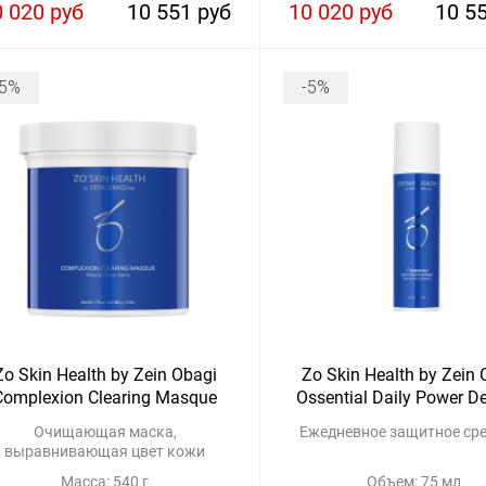
0 020 руб
10 551 руб
10 020 руб
10 5
-5%
-5%
Zo Skin Health by Zein Obagi
Zo Skin Health by Zein 
Complexion Clearing Masque
Ossential Daily Power D
Очищающая маска,
Ежедневное защитное ср
выравнивающая цвет кожи
Масса: 540 г
Объем: 75 мл