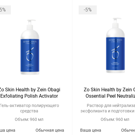
-5%
-5%
Zo Skin Health by Zein Obagi
Zo Skin Health by Zein 
Exfoliating Polish Activator
Ossential Peel Neutrali
Extraction Prep
Гель-активатор полирующего
Раствор для нейтрализ
средства
эксфолианта и подготовки
экстракции
Объем: 960 мл
Объем: 960 мл
ша цена
Обычная цена
Ваша цена
Обычн