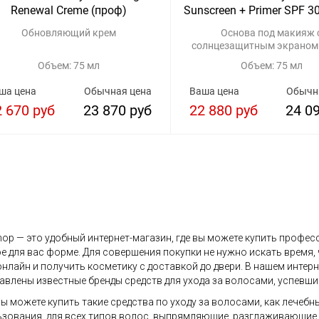
Renewal Creme (проф)
Sunscreen + Primer SPF 3
Обновляющий крем
Основа под макияж 
солнцезащитным экраном 
Объем: 75 мл
Объем: 75 мл
ша цена
Обычная цена
Ваша цена
Обычн
2 670 руб
23 870 руб
22 880 руб
24 0
op — это удобный интернет-магазин, где вы можете купить профес
е для вас форме. Для совершения покупки не нужно искать время,
онлайн и получить косметику с доставкой до двери. В нашем инте
авлены известные бренды средств для ухода за волосами, успевши
вы можете купить такие средства по уходу за волосами, как лечебн
зования, для всех типов волос, выпрямляющие, разглаживающие, д