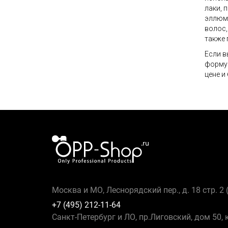
лаки, 
эллюми
волос,
также 
Если в
форму 
цене и
Москва и МО, Леснорядский пер., д. 18 стр. 2
+7 (495) 212-11-64
Санкт-Петербург и ЛО, пр.Лиговский, дом 50, 