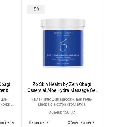
-5%
Obagi
Zo Skin Health by Zein Obagi
zer &
Ossential Aloe Hydra Massage Gel
And Masque
ации
Увлажняющий массажный гель-
 кожи к
маска с экстрактом алоэ
Объем: 450 мл
ая цена
Ваша цена
Обычная цена