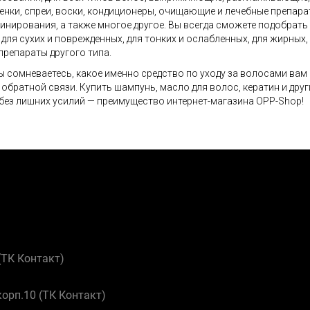
пенки, спреи, воски, кондиционеры, очищающие и лечебные препара
нирования, а также многое другое. Вы всегда сможете подобрать
 для сухих и поврежденных, для тонких и ослабленных, для жирных
препараты другого типа.
ы сомневаетесь, какое именно средство по уходу за волосами вам
обратной связи. Купить шампунь, масло для волос, кератин и дру
 без лишних усилий — преимущество интернет-магазина OPP-Shop!
 (ТК Контакт)
корп.10 (ТК Контакт)