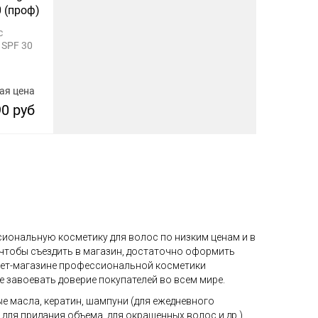
0 (проф)
с
SPF 30
ая цена
90 руб
сиональную косметику для волос по низким ценам и в
 чтобы съездить в магазин, достаточно оформить
рнет-магазине профессиональной косметики
е завоевать доверие покупателей во всем мире.
ые масла, кератин, шампуни (для ежедневного
ля придания объема, для окрашенных волос и др.),