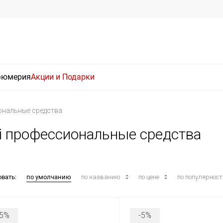
фюмерия
Акции и Подарки
нальные средства
agi профессиональные средства
овать:
по умолчанию
по названию
по цене
по популярнос
-5%
-5%