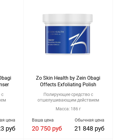
Obagi
Zo Skin Health by Zein Obagi
nser
Offects Exfoliating Polish
 с
Полирующее средство с
ием
отшелушивающим действием
Масса: 186 г
ая цена
Ваша цена
Обычная цена
23 руб
20 750 руб
21 848 руб