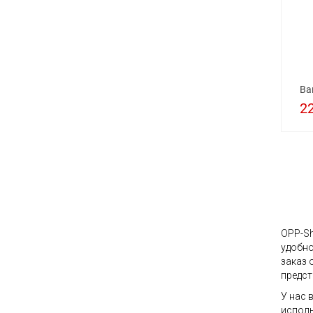
Ва
2
OPP-Sh
удобно
заказ 
предст
У нас 
исполь