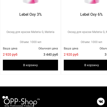
Lebel Oxy 3%
Lebel Oxy 6%
Оксид для краски Materia G, Materia
Оксид для краски Materia G, 
Объем: 1000 мл
Объем: 1000 мл
Ваша цена
Обычная цена
Ваша цена
Обыч
2 920 руб
3 440 руб
2 920 руб
3
В корзину
В корзину