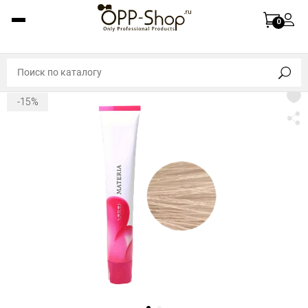
0
-15%