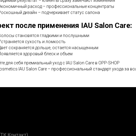
Видимый результат – клиенты сразу замечают изменения
Экономичный расход – профессиональные концентраты
Роскошный дизайн – подчеркивает статус салона
ект после применения IAU Salon Care:
Волосы становятся гладкими и послушными
Устраняется сухость и ломкость
Цвет сохраняется дольше, остается насыщенным
Появляется здоровый блеск и объем
те для себя премиальный уход с IAU Salon Care в OPP-SHOP
Cosmetics IAU Salon Care – профессиональный стандарт ухода за в
 (ТК Контакт)