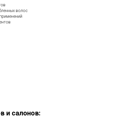
тов
абленных волос
 применений
ентов
в и салонов: