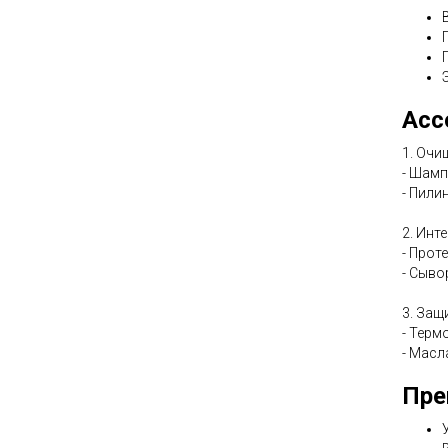
Асс
1. Очи
- Шамп
- Пили
2. Инт
- Прот
- Сыво
3. Защ
- Терм
- Масл
Пре