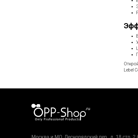
Эфф
Открой
Lebel 
Москва и МО, Леснорядский пер., д. 18 стр. 2