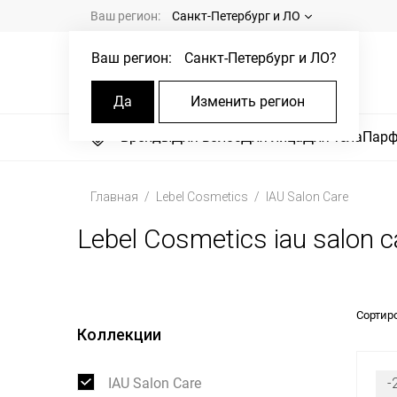
Ваш регион:
Санкт-Петербург и ЛО
Ваш регион:
Санкт-Петербург и ЛО
?
Да
Изменить регион
Бренды
Для волос
Для лица
Для тела
Пар
Главная
Lebel Cosmetics
IAU Salon Care
Lebel Cosmetics iau salon c
Сортир
Коллекции
IAU Salon Care
-