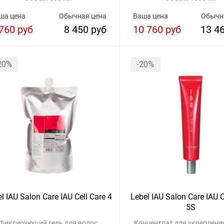
ша цена
Обычная цена
Ваша цена
Обычн
760 руб
8 450 руб
10 760 руб
13 4
20%
-20%
l IAU Salon Care IAU Cell Care 4
Lebel IAU Salon Care IAU C
5S
Фиксирующий гель для волос
Концентрат для укреплени