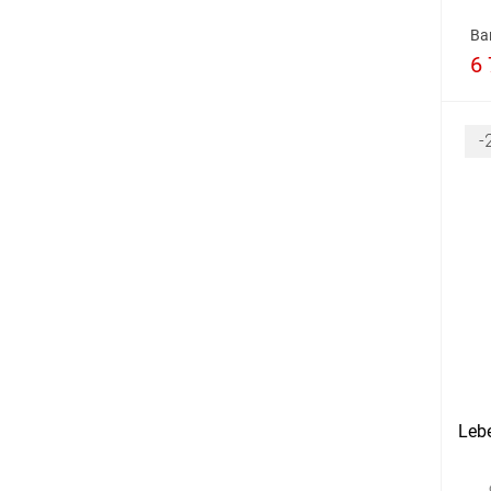
Ва
6 
-
Lebe