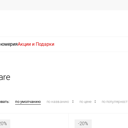
фюмерия
Акции и Подарки
are
овать:
по умолчанию
по названию
по цене
по популярнос
20%
-20%