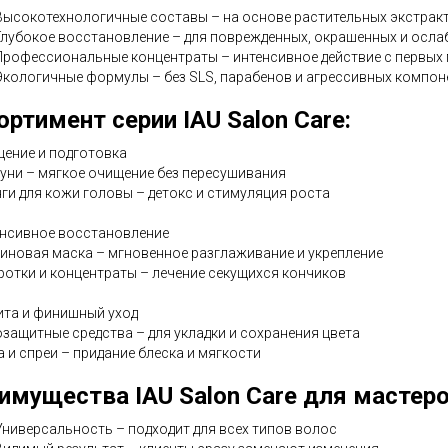
Высокотехнологичные составы – на основе растительных экстрак
Глубокое восстановление – для поврежденных, окрашенных и осл
Профессиональные концентраты – интенсивное действие с первых
Экологичные формулы – без SLS, парабенов и агрессивных компон
ортимент серии IAU Salon Care:
щение и подготовка
уни – мягкое очищение без пересушивания
нги для кожи головы – детокс и стимуляция роста
енсивное восстановление
еиновая маска – мгновенное разглаживание и укрепление
ротки и концентраты – лечение секущихся кончиков
ита и финишный уход
озащитные средства – для укладки и сохранения цвета
а и спреи – придание блеска и мягкости
имущества IAU Salon Care для мастеро
Универсальность – подходит для всех типов волос