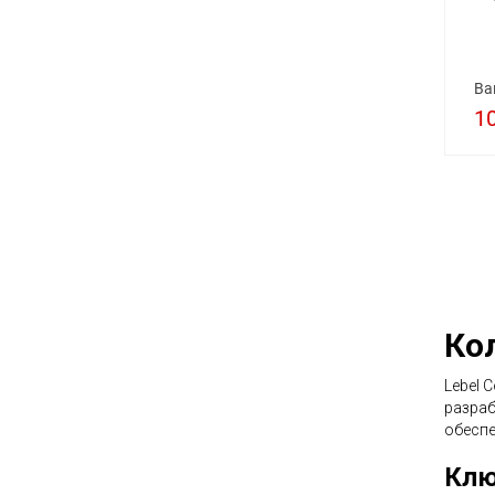
Ва
1
Кол
Lebel 
разраб
обеспе
Клю