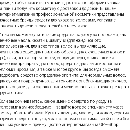
время, чтобы съездить в магазин, достаточно оформить заказ
онлайн и получить косметику с доставкой до двери. В нашем
интернет-магазине профессиональной косметики представлены
известные бренды средств для ухода за волосами, успевшие
завоевать доверие покупателей во всем мире.
У нас вы можете купить такие средства по уходу за волосами, как
лечебные масла, кератин, шампуни (для ежедневного
использования, для всех типов волос, выпрямляющие,
разглаживающие, для придания объема, для окрашенных волос и
др.), лаки, пенки, спреи, воски, кондиционеры, очищающие и
лечебные препараты для волос, средства для ламинирования и
эллюминирования, а также многое другое. Вы всегда сможете
подобрать средство определенного типа: для нормальных волос,
для сухих и поврежденных, для тонких и ослабленных, для жирных,
для вьющихся, для окрашенных и мелированных, а также препарат
другого типа.
Если вы сомневаетесь, какое именно средство по уходу за
волосами вам необходимо — задайте вопрос специалисту через
форму обратной связи. Купить шампунь, масло для волос, кератин
и другие средства по уходу за волосами по оптимальной цене и без
лишних усилий — преимущество интернет-магазина OPP-Shop!