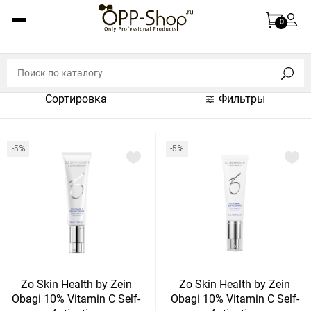
По названию (A-Z)
0
По названию (Z-A)
По цене (по возрастанию)
Сортировка
Фильтры
По цене (по убыванию)
По популярности (по возрастанию)
-5%
-5%
По популярности (по убыванию)
Показать:
Показать
30
60
Сбросить
120
Zo Skin Health by Zein
Zo Skin Health by Zein
Obagi 10% Vitamin C Self-
Obagi 10% Vitamin C Self-