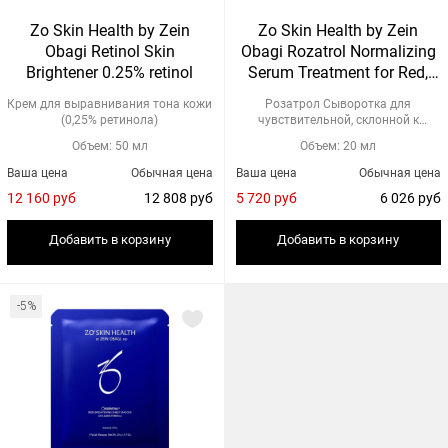
Zo Skin Health by Zein
Zo Skin Health by Zein
Obagi Retinol Skin
Obagi Rozatrol Normalizing
Brightener 0.25% retinol
Serum Treatment for Red,
Sensitized Skin
Крем для выравнивания тона кожи
Розатрол Сыворотка для
(0,25% ретинола)
чувствительной, склонной к
покра...
Объем: 50 мл
Объем: 20 мл
Ваша цена
Обычная цена
Ваша цена
Обычная цена
12 160 руб
12 808 руб
5 720 руб
6 026 руб
Добавить в корзину
Добавить в корзину
-5%