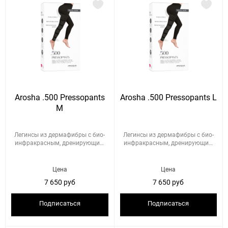
Arosha .500 Pressopants
Arosha .500 Pressopants L
M
Легинсы из дермафибры с био-
Легинсы из дермафибры с био-
инфракрасным, дренирующим
инфракрасным, дренирующим
и...
и...
Цена
Цена
7 650 руб
7 650 руб
Подписаться
Подписаться