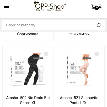
По названию (A-Z)
0
По названию (Z-A)
По цене (по возрастанию)
Сортировка
Фильтры
По цене (по убыванию)
По популярности (по возрастанию)
По популярности (по убыванию)
Показать:
Показать
30
60
Сбросить
120
Arosha .502 Nio Drain Bio
Arosha .521 Silhouette
Shock XL
Pants L/XL