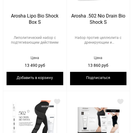
Arosha Lipo Bio Shock
Arosha .502 Nio Drain Bio
Box S
Shock S
Липолитический набор с
Набор против целлюлита с
подтягивающим действием
дренирующим и
подтягивающим де...
Цена
Цена
13 490 руб
13 860 руб
Добавить в корзину
Подписаться