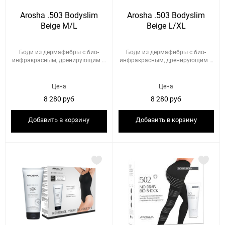
Arosha .503 Bodyslim
Arosha .503 Bodyslim
Beige M/L
Beige L/XL
Боди из дермафибры с био-
Боди из дермафибры с био-
инфракрасным, дренирующим и
инфракрасным, дренирующим и
по...
по...
Цена
Цена
8 280 руб
8 280 руб
Добавить в корзину
Добавить в корзину