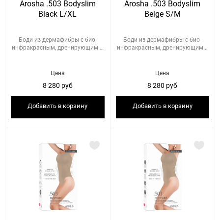
Arosha .503 Bodyslim
Arosha .503 Bodyslim
Black L/XL
Beige S/M
Боди из дермафибры с био-
Боди из дермафибры с био-
инфракрасным, дренирующим и
инфракрасным, дренирующим и
по...
по...
Цена
Цена
8 280 руб
8 280 руб
Добавить в корзину
Добавить в корзину