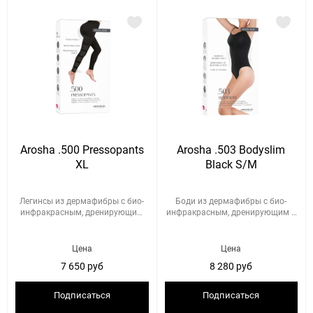
Arosha .500 Pressopants
Arosha .503 Bodyslim
XL
Black S/M
Легинсы из дермафибры с био-
Боди из дермафибры с био-
инфракрасным, дренирующим
инфракрасным, дренирующим и
и...
по...
Цена
Цена
7 650 руб
8 280 руб
Подписаться
Подписаться