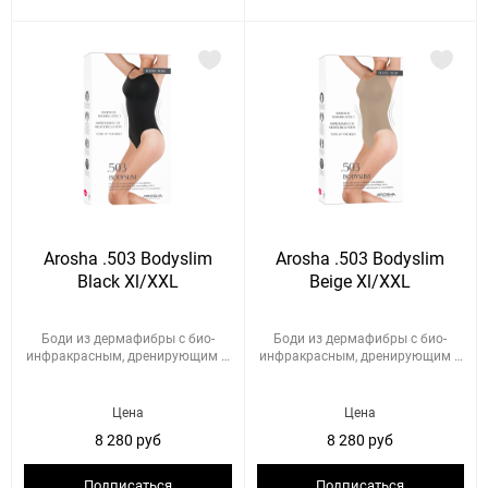
Arosha .503 Bodyslim
Arosha .503 Bodyslim
Black Xl/XXL
Beige Xl/XXL
Боди из дермафибры с био-
Боди из дермафибры с био-
инфракрасным, дренирующим и
инфракрасным, дренирующим и
по...
по...
Цена
Цена
8 280 руб
8 280 руб
Подписаться
Подписаться