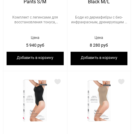
Pants S/M
Black M/L
Комплект с легинсами для
Боди из дермафибры с био-
восстановления тонуса,
инфракрасным, дренирующим и
упругос...
по...
Цена
Цена
5 940 руб
8 280 руб
Добавить в корзину
Добавить в корзину