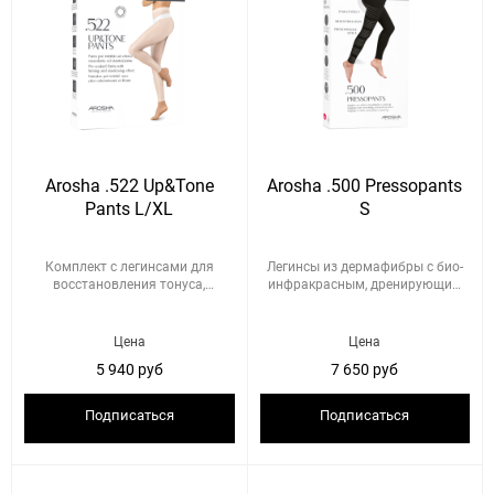
Arosha .522 Up&Tone
Arosha .500 Pressopants
Pants L/XL
S
Комплект с легинсами для
Легинсы из дермафибры с био-
восстановления тонуса,
инфракрасным, дренирующим
упругос...
и...
Цена
Цена
5 940 руб
7 650 руб
Подписаться
Подписаться