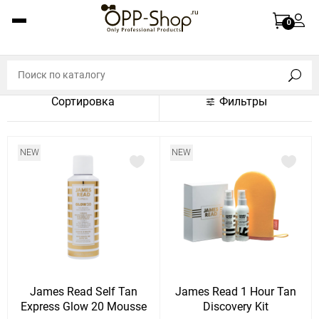
По названию (A-Z)
0
По названию (Z-A)
По цене (по возрастанию)
Сортировка
Фильтры
По цене (по убыванию)
По популярности (по возрастанию)
NEW
NEW
По популярности (по убыванию)
Показать:
Показать
30
60
Сбросить
120
James Read Self Tan
James Read 1 Hour Tan
Express Glow 20 Mousse
Discovery Kit